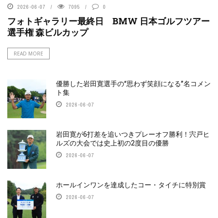
2026-06-07
7095
0
フォトギャラリー最終日 BMW 日本ゴルフツアー
選手権 森ビルカップ
READ MORE
優勝した岩田寛選手の“思わず笑顔になる”名コメン
ト集
2026-06-07
岩田寛が6打差を追いつきプレーオフ勝利！宍戸ヒ
ルズの大会では史上初の2度目の優勝
2026-06-07
ホールインワンを達成したコー・タイチに特別賞
2026-06-07