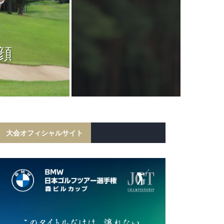
JGTC
岩田寛が6打
顔
フ勝利！宍戸
初の
大会オフィシャルサイト