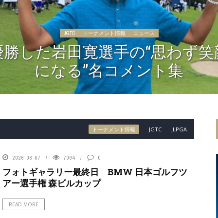
JGTC
トーナメント情報
ニュース
優勝した岩田寛選手の“思わず笑
になる”名コメント集
トーナメント情報
JGTC
JLPGA
2026-06-07
7094
0
フォトギャラリー最終日 BMW 日本ゴルフツ
アー選手権 森ビルカップ
READ MORE