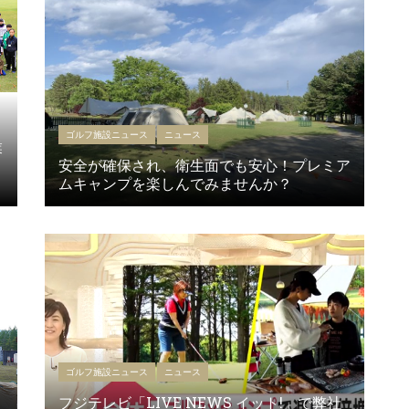
ゴルフ施設ニュース
ニュース
業
安全が確保され、衛生面でも安心！プレミア
ムキャンプを楽しんでみませんか？
ゴルフ施設ニュース
ニュース
フジテレビ「LIVE NEWS イット!」で弊社