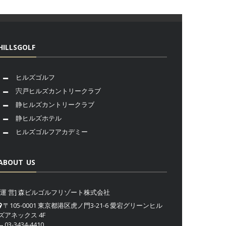
HILLSGOLF
ヒルズゴルフ
宍戸ヒルズカントリークラブ
静ヒルズカントリークラブ
静ヒルズホテル
ヒルズゴルフアカデミー
ABOUT US
[運 営] 森ビルゴルフリゾート株式会社
〒105-0001 東京都港区虎ノ門3-21-6 愛宕グリーンヒル
ズアネックス 4F
03-3434-4410