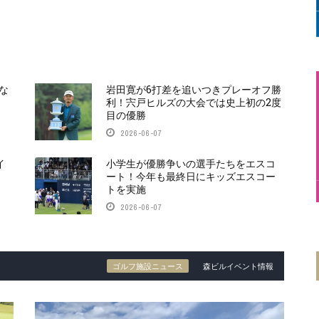
な
岩田寛が6打差を追いつきプレーオフ勝
利！宍戸ヒルズの大会では史上初の2度
目の優勝
2026-06-07
イ
小学生が優勝争いの選手たちをエスコ
ート！今年も最終日にキッズエスコー
トを実施
2026-06-07
ゴルフ施設ニュース
森ビルイベント情報