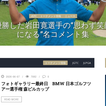
JGTC
トーナメント情報
ニュース
優勝した岩田寛選手の“思わず笑
になる”名コメント集
トーナメント情報
JGTC
JLPGA
2026-06-07
7082
0
フォトギャラリー最終日 BMW 日本ゴルフツ
アー選手権 森ビルカップ
READ MORE