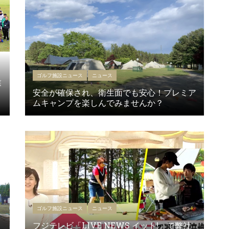
ゴルフ施設ニュース
ニュース
業
安全が確保され、衛生面でも安心！プレミア
ムキャンプを楽しんでみませんか？
ゴルフ施設ニュース
ニュース
フジテレビ「LIVE NEWS イット!」で弊社