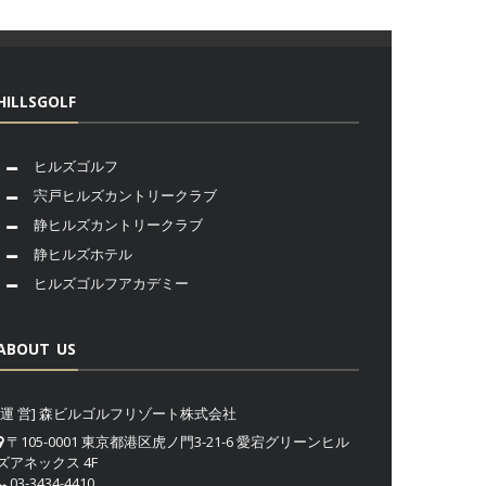
HILLSGOLF
ヒルズゴルフ
宍戸ヒルズカントリークラブ
静ヒルズカントリークラブ
静ヒルズホテル
ヒルズゴルフアカデミー
ABOUT US
[運 営] 森ビルゴルフリゾート株式会社
〒105-0001 東京都港区虎ノ門3-21-6 愛宕グリーンヒル
ズアネックス 4F
03-3434-4410