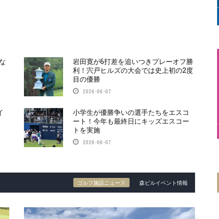
な
岩田寛が6打差を追いつきプレーオフ勝
利！宍戸ヒルズの大会では史上初の2度
目の優勝
2026-06-07
イ
小学生が優勝争いの選手たちをエスコ
ート！今年も最終日にキッズエスコー
トを実施
2026-06-07
ゴルフ施設ニュース
森ビルイベント情報