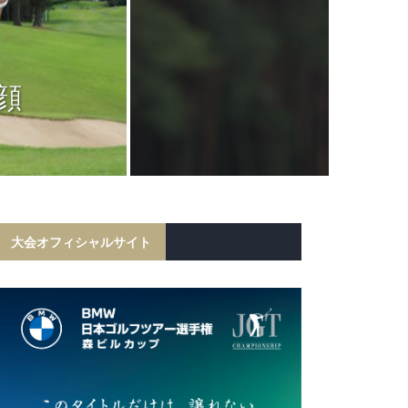
JGTC
岩田寛が6打
顔
フ勝利！宍戸
初の
大会オフィシャルサイト