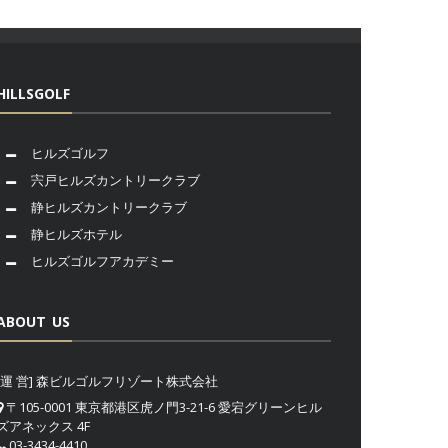
HILLSGOLF
ヒルズゴルフ
宍戸ヒルズカントリークラブ
静ヒルズカントリークラブ
静ヒルズホテル
ヒルズゴルフアカデミー
ABOUT US
[運 営] 森ビルゴルフリゾート株式会社
〒105-0001 東京都港区虎ノ門3-21-6 愛宕グリーンヒル
ズアネックス 4F
03-3434-4410