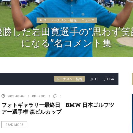
JGTC
トーナメント情報
ニュース
優勝した岩田寛選手の“思わず笑
になる”名コメント集
トーナメント情報
JGTC
JLPGA
2026-06-07
7081
0
フォトギャラリー最終日 BMW 日本ゴルフツ
アー選手権 森ビルカップ
READ MORE