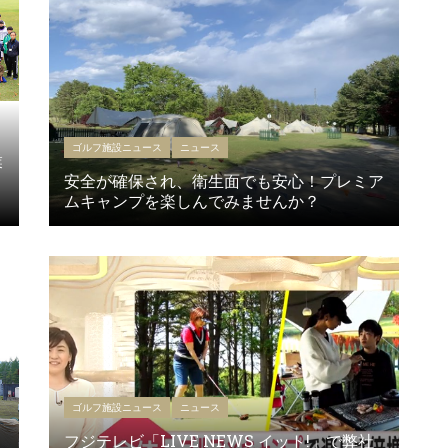
ゴルフ施設ニュース
ニュース
業
安全が確保され、衛生面でも安心！プレミア
ムキャンプを楽しんでみませんか？
ゴルフ施設ニュース
ニュース
フジテレビ「LIVE NEWS イット!」で弊社