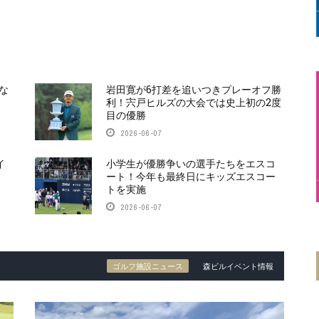
な
岩田寛が6打差を追いつきプレーオフ勝
利！宍戸ヒルズの大会では史上初の2度
目の優勝
2026-06-07
イ
小学生が優勝争いの選手たちをエスコ
ート！今年も最終日にキッズエスコー
トを実施
2026-06-07
ゴルフ施設ニュース
森ビルイベント情報