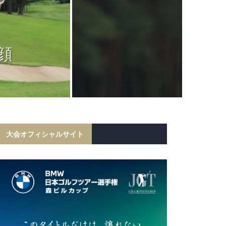
JGTC
岩田寛が6打
顔
フ勝利！宍戸
初の
大会オフィシャルサイト