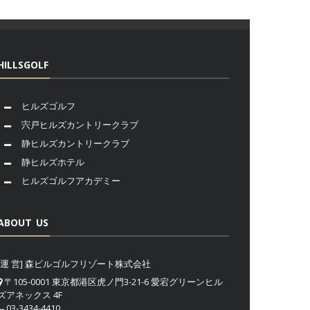
HILLSGOLF
ヒルズゴルフ
宍戸ヒルズカントリークラブ
静ヒルズカントリークラブ
静ヒルズホテル
ヒルズゴルフアカデミー
ABOUT US
[運 営] 森ビルゴルフリゾート株式会社
〒105-0001 東京都港区虎ノ門3-21-6 愛宕グリーンヒル
ズアネックス 4F
03-3434-4410