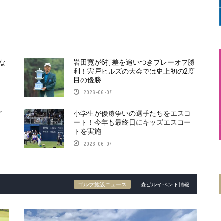
な
岩田寛が6打差を追いつきプレーオフ勝
利！宍戸ヒルズの大会では史上初の2度
目の優勝
2026-06-07
イ
小学生が優勝争いの選手たちをエスコ
ート！今年も最終日にキッズエスコー
トを実施
2026-06-07
ゴルフ施設ニュース
森ビルイベント情報