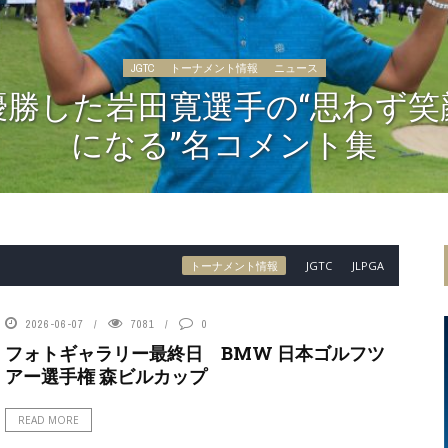
JGTC
トーナメント情報
ニュース
優勝した岩田寛選手の“思わず笑
になる”名コメント集
トーナメント情報
JGTC
JLPGA
2026-06-07
7081
0
フォトギャラリー最終日 BMW 日本ゴルフツ
アー選手権 森ビルカップ
READ MORE