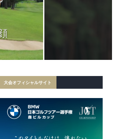
JGTC
岩田寛が6打
顔
フ勝利！宍戸
初の
大会オフィシャルサイト