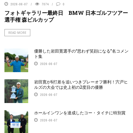
2026-06-07
7074
0
フォトギャラリー最終日 BMW 日本ゴルフツアー
選手権 森ビルカップ
READ MORE
優勝した岩田寛選手の“思わず笑顔になる”名コメン
ト集
2026-06-07
岩田寛が6打差を追いつきプレーオフ勝利！宍戸ヒ
ルズの大会では史上初の2度目の優勝
2026-06-07
ホールインワンを達成したコー・タイチに特別賞
2026-06-07