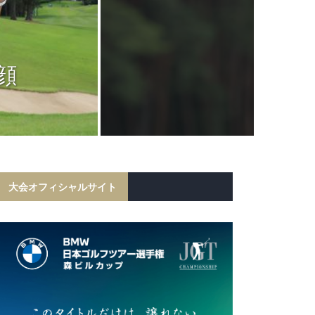
JGTC
岩田寛が6打
顔
フ勝利！宍戸
初の
大会オフィシャルサイト