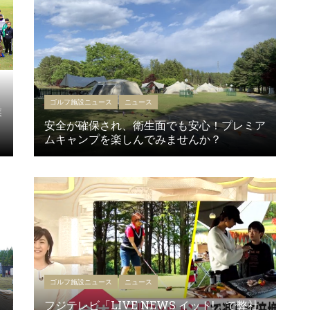
ゴルフ施設ニュース
ニュース
業
安全が確保され、衛生面でも安心！プレミア
ムキャンプを楽しんでみませんか？
ゴルフ施設ニュース
ニュース
フジテレビ「LIVE NEWS イット!」で弊社