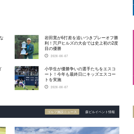
な
岩田寛が6打差を追いつきプレーオフ勝
利！宍戸ヒルズの大会では史上初の2度
目の優勝
2026-06-07
イ
小学生が優勝争いの選手たちをエスコ
ート！今年も最終日にキッズエスコー
トを実施
2026-06-07
ゴルフ施設ニュース
森ビルイベント情報