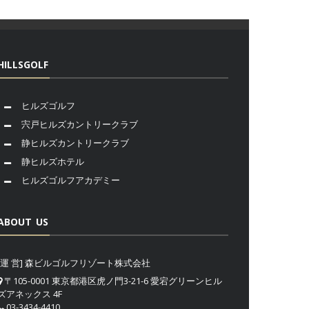
HILLSGOLF
ヒルズゴルフ
宍戸ヒルズカントリークラブ
静ヒルズカントリークラブ
静ヒルズホテル
ヒルズゴルフアカデミー
ABOUT US
[運 営] 森ビルゴルフリゾート株式会社
〒105-0001 東京都港区虎ノ門3-21-6 愛宕グリーンヒル
ズアネックス 4F
03-3434-4410