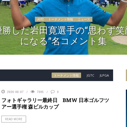
JGTC
トーナメント情報
ニュース
優勝した岩田寛選手の“思わず笑
になる”名コメント集
トーナメント情報
JGTC
JLPGA
2026-06-07
7095
0
フォトギャラリー最終日 BMW 日本ゴルフツ
アー選手権 森ビルカップ
READ MORE