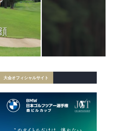
JGTC
岩田寛が6打
顔
フ勝利！宍戸
初の
大会オフィシャルサイト