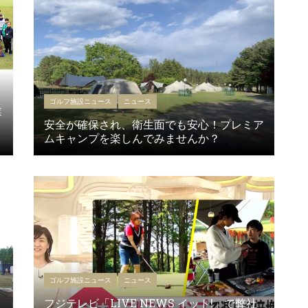
ゴルフ施設ニュース
ニュース
業
安全が確保され、衛生面でも安心！プレミア
ムキャンプを楽しんでみませんか？
ゴルフ施設ニュース
ニュース
フジテレビ「LIVE NEWS イット!」で弊社