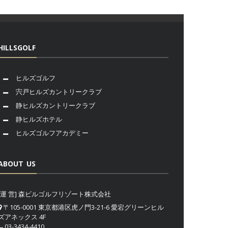
HILLSGOLF
ヒルズゴルフ
宍戸ヒルズカントリークラブ
静ヒルズカントリークラブ
静ヒルズホテル
ヒルズゴルフアカデミー
ABOUT US
[運 営] 森ビルゴルフリゾート株式会社
〒105-0001 東京都港区虎ノ門3-21-6 愛宕グリーンヒル
ズアネックス 4F
03-3434-4410