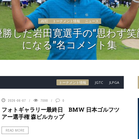
JGTC
トーナメント情報
ニュース
優勝した岩田寛選手の“思わず笑
になる”名コメント集
トーナメント情報
JGTC
JLPGA
2026-06-07
7098
0
フォトギャラリー最終日 BMW 日本ゴルフツ
アー選手権 森ビルカップ
READ MORE