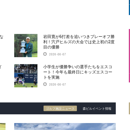
な
岩田寛が6打差を追いつきプレーオフ勝
利！宍戸ヒルズの大会では史上初の2度
目の優勝
2026-06-07
イ
小学生が優勝争いの選手たちをエスコ
ート！今年も最終日にキッズエスコー
トを実施
2026-06-07
ゴルフ施設ニュース
森ビルイベント情報