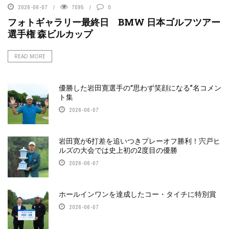
2026-06-07
7095
0
フォトギャラリー最終日 BMW 日本ゴルフツアー
選手権 森ビルカップ
READ MORE
優勝した岩田寛選手の“思わず笑顔になる”名コメン
ト集
2026-06-07
岩田寛が6打差を追いつきプレーオフ勝利！宍戸ヒ
ルズの大会では史上初の2度目の優勝
2026-06-07
ホールインワンを達成したコー・タイチに特別賞
2026-06-07