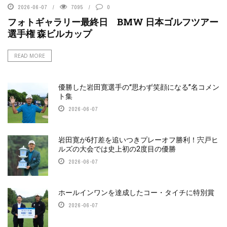
2026-06-07
7095
0
フォトギャラリー最終日 BMW 日本ゴルフツアー
選手権 森ビルカップ
READ MORE
優勝した岩田寛選手の“思わず笑顔になる”名コメン
ト集
2026-06-07
岩田寛が6打差を追いつきプレーオフ勝利！宍戸ヒ
ルズの大会では史上初の2度目の優勝
2026-06-07
ホールインワンを達成したコー・タイチに特別賞
2026-06-07