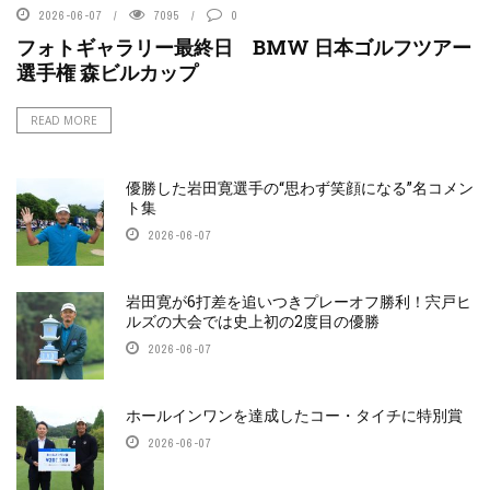
2026-06-07
7095
0
フォトギャラリー最終日 BMW 日本ゴルフツアー
選手権 森ビルカップ
READ MORE
優勝した岩田寛選手の“思わず笑顔になる”名コメン
ト集
2026-06-07
岩田寛が6打差を追いつきプレーオフ勝利！宍戸ヒ
ルズの大会では史上初の2度目の優勝
2026-06-07
ホールインワンを達成したコー・タイチに特別賞
2026-06-07