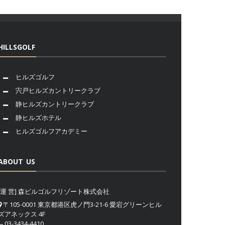
HILLSGOLF
ヒルズゴルフ
宍戸ヒルズカントリークラブ
静ヒルズカントリークラブ
静ヒルズホテル
ヒルズゴルフアカデミー
ABOUT US
[運 営] 森ビルゴルフリゾート株式会社
〒105-0001 東京都港区虎ノ門3-21-6 愛宕グリーンヒル
ズアネックス 4F
03-3434-4410