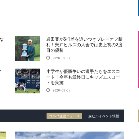
な
岩田寛が6打差を追いつきプレーオフ勝
利！宍戸ヒルズの大会では史上初の2度
目の優勝
2026-06-07
イ
小学生が優勝争いの選手たちをエスコ
ート！今年も最終日にキッズエスコー
トを実施
2026-06-07
ゴルフ施設ニュース
森ビルイベント情報