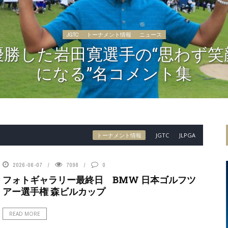
JGTC
トーナメント情報
ニュース
優勝した岩田寛選手の“思わず笑
になる”名コメント集
トーナメント情報
JGTC
JLPGA
2026-06-07
7098
0
フォトギャラリー最終日 BMW 日本ゴルフツ
アー選手権 森ビルカップ
READ MORE