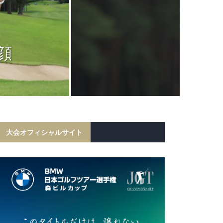
JGTC
岩田寛が6打
顔
フ勝利！宍戸
初の
大会オフィシャルサイト