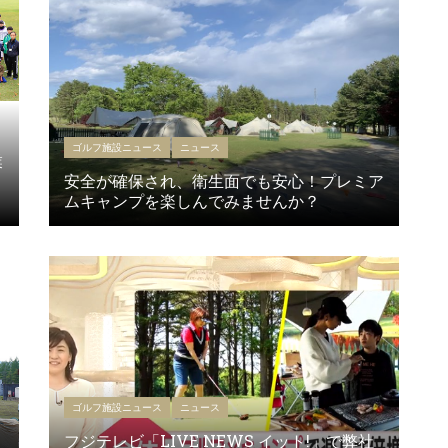
ゴルフ施設ニュース
ニュース
業
安全が確保され、衛生面でも安心！プレミア
ムキャンプを楽しんでみませんか？
ゴルフ施設ニュース
ニュース
フジテレビ「LIVE NEWS イット!」で弊社