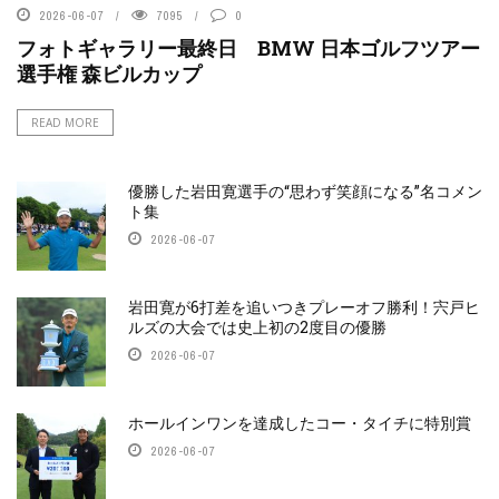
2026-06-07
7095
0
フォトギャラリー最終日 BMW 日本ゴルフツアー
選手権 森ビルカップ
READ MORE
優勝した岩田寛選手の“思わず笑顔になる”名コメン
ト集
2026-06-07
岩田寛が6打差を追いつきプレーオフ勝利！宍戸ヒ
ルズの大会では史上初の2度目の優勝
2026-06-07
ホールインワンを達成したコー・タイチに特別賞
2026-06-07