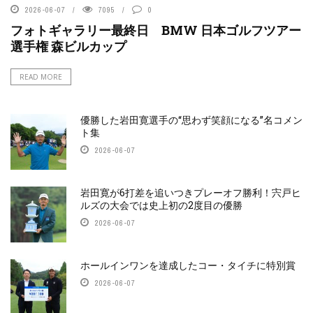
2026-06-07
7095
0
フォトギャラリー最終日 BMW 日本ゴルフツアー
選手権 森ビルカップ
READ MORE
優勝した岩田寛選手の“思わず笑顔になる”名コメン
ト集
2026-06-07
岩田寛が6打差を追いつきプレーオフ勝利！宍戸ヒ
ルズの大会では史上初の2度目の優勝
2026-06-07
ホールインワンを達成したコー・タイチに特別賞
2026-06-07