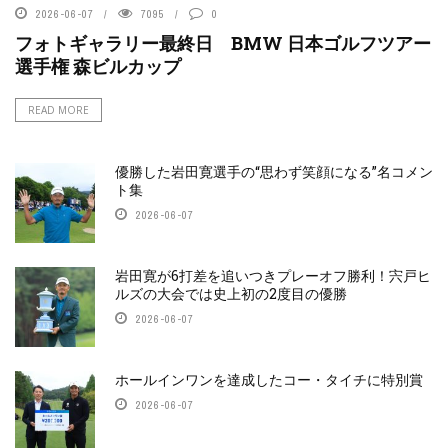
2026-06-07
7095
0
フォトギャラリー最終日 BMW 日本ゴルフツアー
選手権 森ビルカップ
READ MORE
優勝した岩田寛選手の“思わず笑顔になる”名コメン
ト集
2026-06-07
岩田寛が6打差を追いつきプレーオフ勝利！宍戸ヒ
ルズの大会では史上初の2度目の優勝
2026-06-07
ホールインワンを達成したコー・タイチに特別賞
2026-06-07