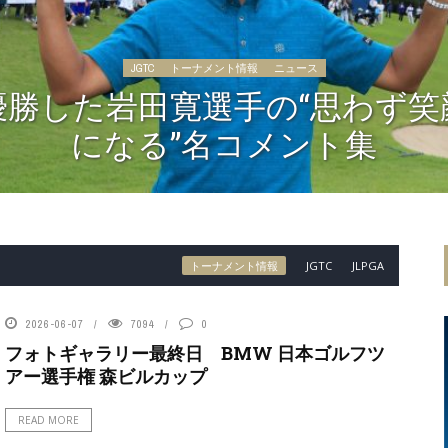
JGTC
トーナメント情報
ニュース
優勝した岩田寛選手の“思わず笑
になる”名コメント集
トーナメント情報
JGTC
JLPGA
2026-06-07
7094
0
フォトギャラリー最終日 BMW 日本ゴルフツ
アー選手権 森ビルカップ
READ MORE