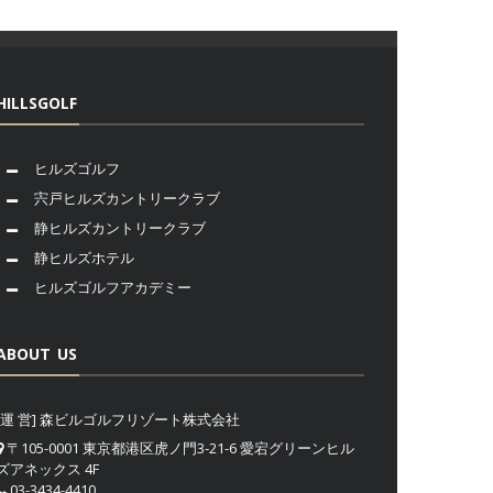
HILLSGOLF
ヒルズゴルフ
宍戸ヒルズカントリークラブ
静ヒルズカントリークラブ
静ヒルズホテル
ヒルズゴルフアカデミー
ABOUT US
[運 営] 森ビルゴルフリゾート株式会社
〒105-0001 東京都港区虎ノ門3-21-6 愛宕グリーンヒル
ズアネックス 4F
03-3434-4410