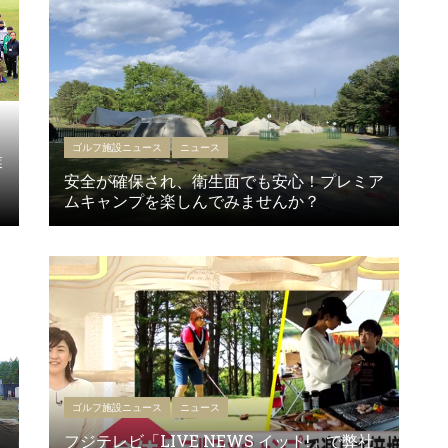
ゴルフ施設ニュース
ニュース
業
安全が確保され、衛生面でも安心！プレミア
ムキャンプを楽しんでみませんか？
ゴルフ施設ニュース
ニュース
フジテレビ「LIVE NEWS イット!」で弊社