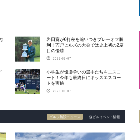
な
岩田寛が6打差を追いつきプレーオフ勝
利！宍戸ヒルズの大会では史上初の2度
目の優勝
2026-06-07
イ
小学生が優勝争いの選手たちをエスコ
ート！今年も最終日にキッズエスコー
トを実施
2026-06-07
ゴルフ施設ニュース
森ビルイベント情報