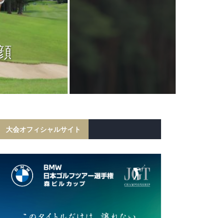
JGTC
岩田寛が6打
顔
フ勝利！宍戸
初の
大会オフィシャルサイト