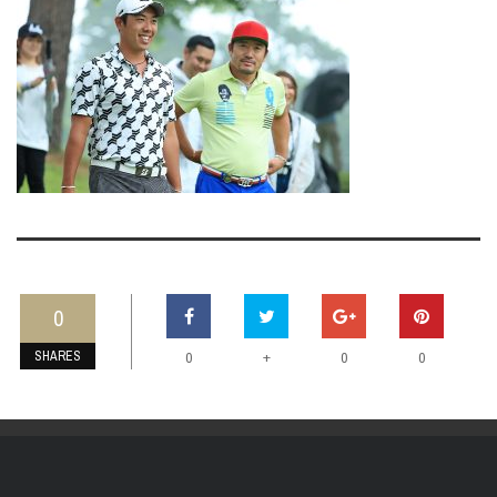
0
SHARES
+
0
0
0