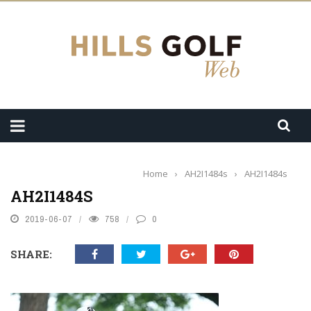
Home
›
AH2I1484s
›
AH2I1484s
AH2I1484S
2019-06-07
758
0
SHARE: