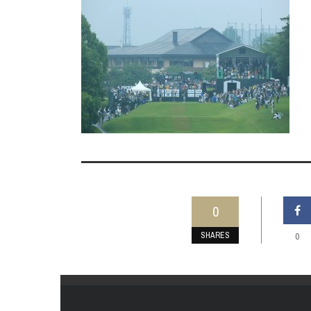
0
SHARES
0