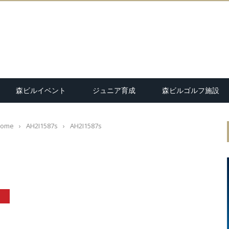
森ビルイベント
ジュニア育成
森ビルゴルフ施設
ome
›
AH2I1587s
›
AH2I1587s