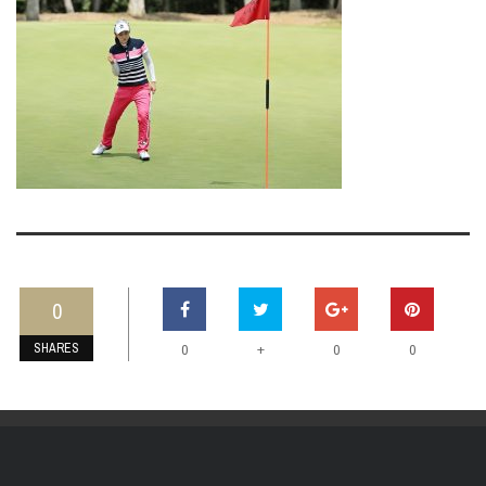
0
SHARES
+
0
0
0