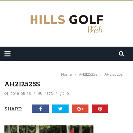
Home
›
AH2I2525s
›
AH2I2525s
AH2I2525S
2019-05-16
1173
0
SHARE: