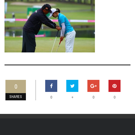
0
SHARES
+
0
0
0