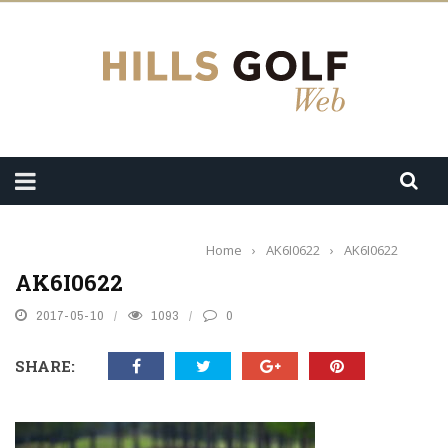
Home
›
AK6I0622
›
AK6I0622
AK6I0622
2017-05-10
1093
0
SHARE: