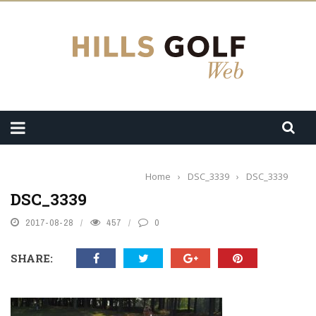
Home
›
DSC_3339
›
DSC_3339
DSC_3339
2017-08-28
457
0
SHARE: