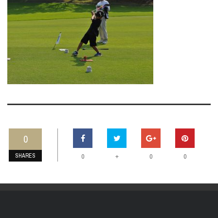
0
SHARES
+
0
0
0