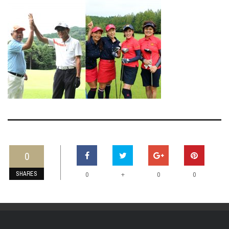
0
SHARES
+
0
0
0