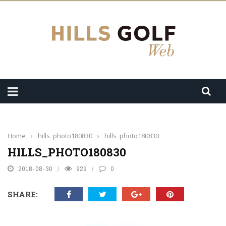
Home
›
hills_photo180830
›
hills_photo180830
HILLS_PHOTO180830
2018-08-30
929
0
SHARE: