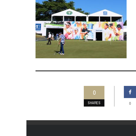
0
SHARES
0