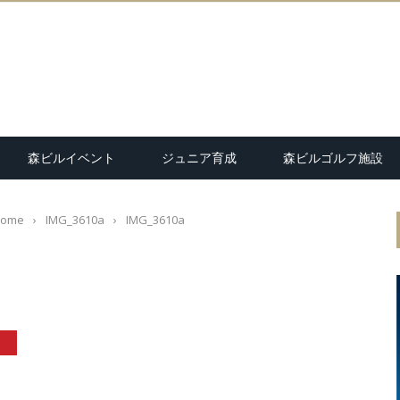
森ビルイベント
ジュニア育成
森ビルゴルフ施設
ome
›
IMG_3610a
›
IMG_3610a