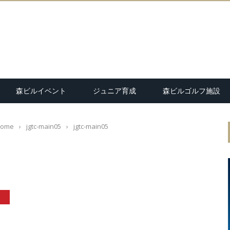
森ビルイベント
ジュニア育成
森ビルゴルフ施設
ome
›
jgtc-main05
›
jgtc-main05