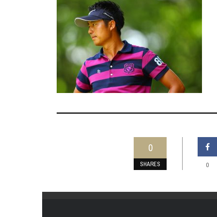
0
SHARES
0