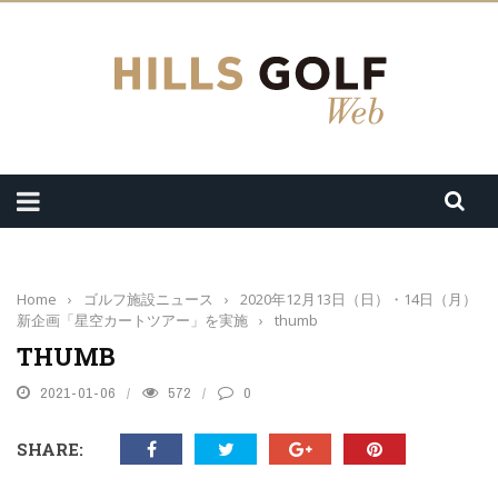
Home
›
ゴルフ施設ニュース
›
2020年12月13日（日）・14日（月）
新企画「星空カートツアー」を実施
›
thumb
THUMB
2021-01-06
572
0
SHARE: