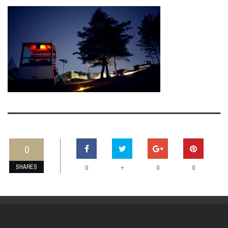
0
SHARES
+
0
0
0