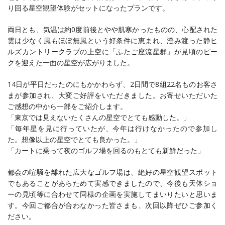
り回る星空観望体験がセットになったプランです。
両日とも、気温は約0度前後とやや肌寒かったものの、心配された
雲は少なく風もほぼ無風という好条件に恵まれ、澄み渡った静ヒ
ルズカントリークラブの上空に「ふたご座流星群」が見頃のピー
クを迎えた一面の星空が広がりました。
14日が平日だったのにもかかわらず、2日間で8組22名ものお客さ
まが参加され、大変ご好評をいただきました。お寄せいただいた
ご感想の中から一部をご紹介します。
「東京では見えないたくさんの星空でとても感動した。」
「毎年星を見に行っていたが、今年は行けなかったので参加し
た。想像以上の星空でとても良かった。」
「カートに乗って夜のゴルフ場を回るのもとても新鮮だった」
都会の喧騒を離れた広大なゴルフ場は、絶好の星空観望スポット
でもあることがあらためて実感できましたので、今後も天体ショ
ーの見頃等に合わせて同様の企画を実施してまいりたいと思いま
す。今回ご都合が合わなかった皆さまも、次回以降ぜひご参加く
ださい。