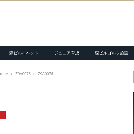
森ビルイベント
ジュニア育成
森ビルゴルフ施設
ome
›
Z9A0076
›
Z9A0076