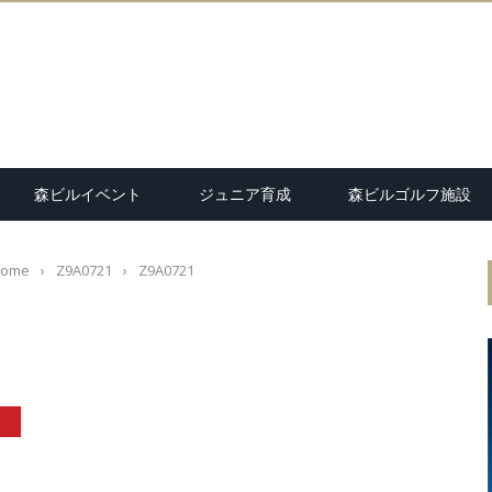
森ビルイベント
ジュニア育成
森ビルゴルフ施設
ome
›
Z9A0721
›
Z9A0721