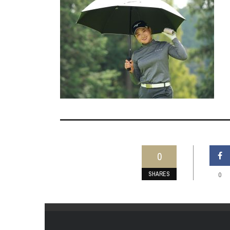
0
SHARES
0