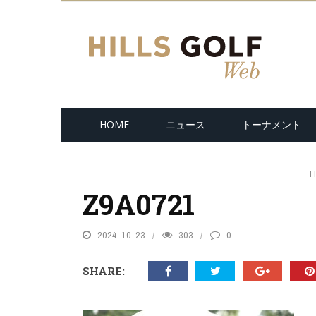
HOME
ニュース
トーナメント
H
Z9A0721
2024-10-23
303
0
SHARE: