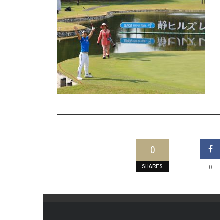
0
SHARES
0