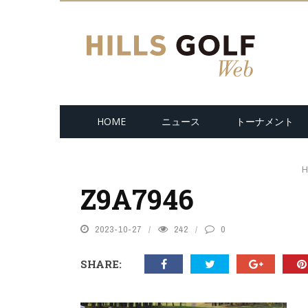
HOME
ニュース
トーナメント
H
Z9A7946
2023-10-27
242
0
SHARE: