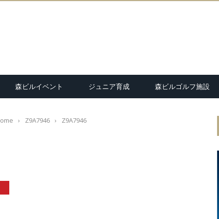
森ビルイベント
ジュニア育成
森ビルゴルフ施設
ome
›
Z9A7946
›
Z9A7946