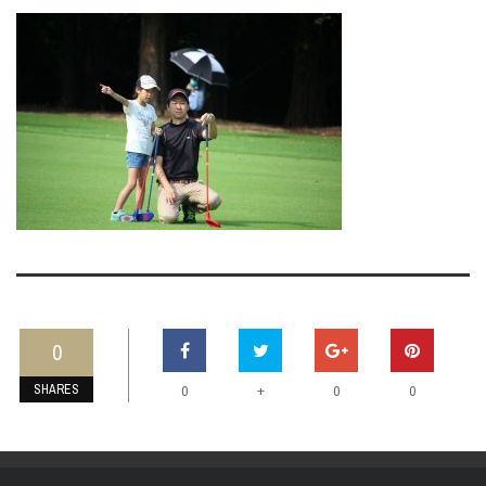
0
SHARES
+
0
0
0