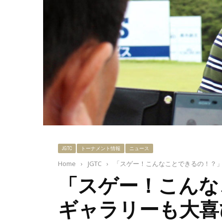
JGTC
トーナメント情報
ニュース
Home
›
JGTC
›
「スゲー！こんなことできるの！？
「スゲー！こんな
ギャラリーも大喜