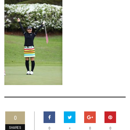
0
SHARES
+
0
0
0