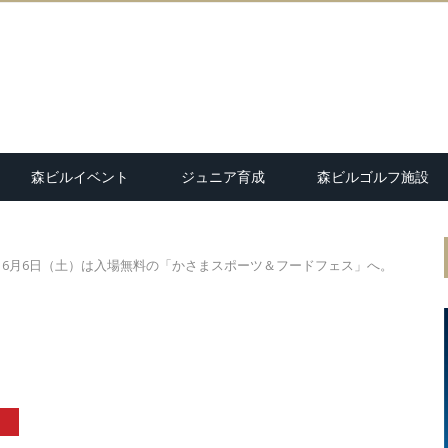
森ビルイベント
ジュニア育成
森ビルゴルフ施設
6月6日（土）は入場無料の「かさまスポーツ＆フードフェス」へ。