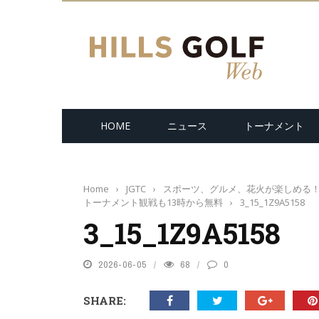
HOME
ニュース
トーナメント
Home
›
JGTC
›
スポーツ、グルメ、花火が楽しめる！
トーナメント観戦も13時から無料
›
3_15_1Z9A5158
3_15_1Z9A5158
2026-06-05
68
0
SHARE: