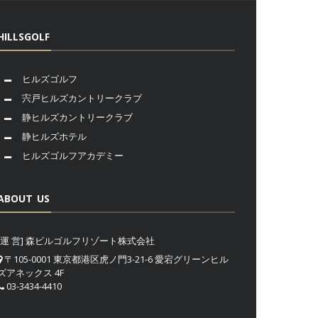
HILLSGOLF
ヒルズゴルフ
宍戸ヒルズカントリークラブ
静ヒルズカントリークラブ
静ヒルズホテル
ヒルズゴルフアカデミー
ABOUT US
[運 営] 森ビルゴルフリゾート株式会社
〒105-0001 東京都港区虎ノ門3-21-6 愛宕グリーンヒル
ズアネックス 4F
03-3434-4410