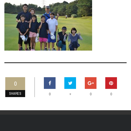
0
SHARES
+
0
0
0