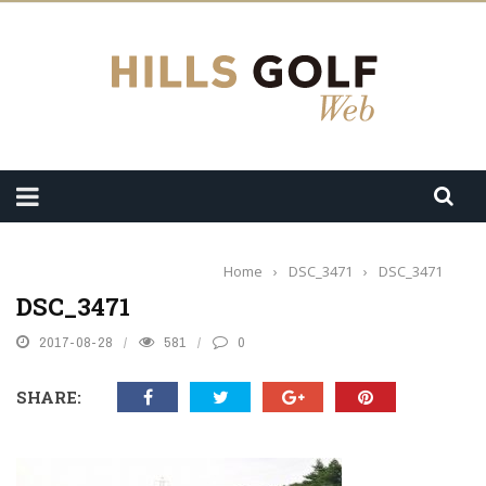
Home
›
DSC_3471
›
DSC_3471
DSC_3471
2017-08-28
581
0
SHARE: