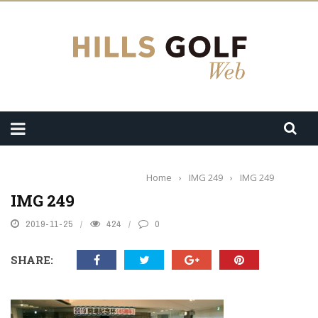
Home
›
IMG 249
›
IMG 249
IMG 249
2019-11-25
424
0
SHARE: