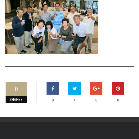
0
SHARES
+
0
0
0