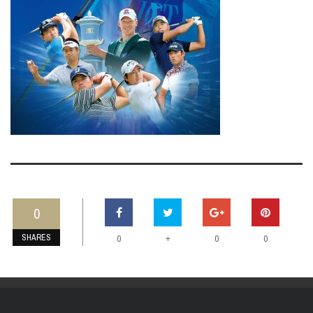
0
SHARES
+
0
0
0