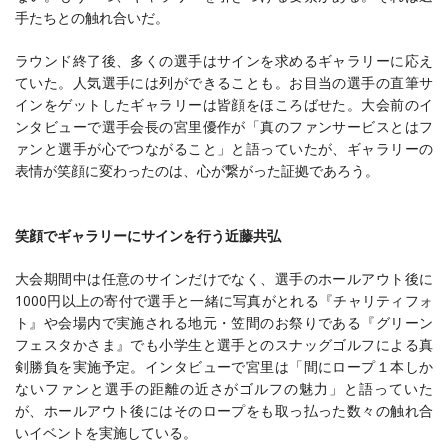
手たちとの触れ合いだ。
ラウンド終了後、多くの選手はサインを求めるギャラリーに応え
ていた。人気選手には列ができることも。お目当の選手の直筆サ
インをゲットしたギャラリーは皆顔をほころばせた。大会前のイ
ンタビューで選手会長の宮里優作が「真のファンサービスとはフ
ァンと選手が心でつながること」と語っていたが、ギャラリーの
表情が笑顔に変わったのは、心が繋がった証拠であろう。
笑顔でギャラリーにサインを行う近藤共弘
大会期間中は任意のサインだけでなく、選手のホールアウト後に
1000円以上の寄付で選手と一緒に写真がとれる『チャリティフォ
ト』や会場内で実施される地元・笠間のお祭りである『グリーン
フェスタかさま』でも小学生と選手とのスナッグゴルフによる真
剣勝負を実施予定。インタビューで宮里は「間にロープ１本しか
ないファンと選手の距離の近さがゴルフの魅力」と語っていた
が、ホールアウト後にはそのロープをも取っ払った数々の触れ合
いイベントを実施している。