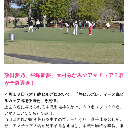
政田夢乃、平塚新夢、大村みなみのアマチュア３名
が予選通過！
４月１３日（木）静ヒルズにおいて、「静ヒルズレディース森ビ
ルカップ出場予選会」を開催。
上位３名に与えられる本戦出場枠をかけ、５３名（プロ２０名、
アマチュア３３名）が参加。
当日は強風が吹き荒れる中でのプレーとなり、選手達を苦しめた
が、アマチュア３名が見事予選を通過し、本戦出場権を獲得。唯