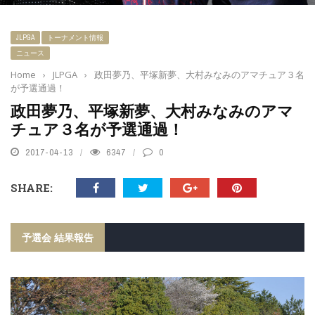
JLPGA
トーナメント情報
ニュース
Home
›
JLPGA
›
政田夢乃、平塚新夢、大村みなみのアマチュア３名
が予選通過！
政田夢乃、平塚新夢、大村みなみのアマ
チュア３名が予選通過！
2017-04-13
6347
0
SHARE:
予選会 結果報告