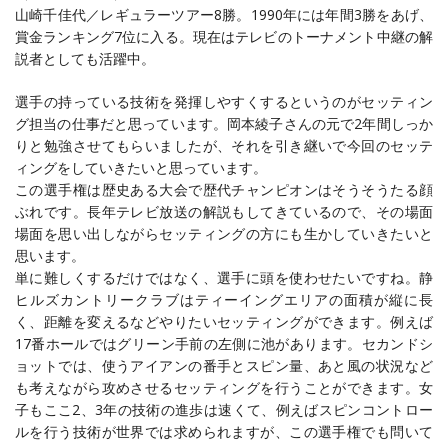
山崎千佳代／レギュラーツアー8勝。1990年には年間3勝をあげ、
賞金ランキング7位に入る。現在はテレビのトーナメント中継の解
説者としても活躍中。
選手の持っている技術を発揮しやすくするというのがセッティン
グ担当の仕事だと思っています。岡本綾子さんの元で2年間しっか
りと勉強させてもらいましたが、それを引き継いで今回のセッテ
ィングをしていきたいと思っています。
この選手権は歴史ある大会で歴代チャンピオンはそうそうたる顔
ぶれです。長年テレビ放送の解説もしてきているので、その場面
場面を思い出しながらセッティングの方にも生かしていきたいと
思います。
単に難しくするだけではなく、選手に頭を使わせたいですね。静
ヒルズカントリークラブはティーイングエリアの面積が縦に長
く、距離を変えるなどやりたいセッティングができます。例えば
17番ホールではグリーン手前の左側に池があります。セカンドシ
ョットでは、使うアイアンの番手とスピン量、あと風の状況など
も考えながら攻めさせるセッティングを行うことができます。女
子もここ2、3年の技術の進歩は速くて、例えばスピンコントロー
ルを行う技術が世界では求められますが、この選手権でも問いて