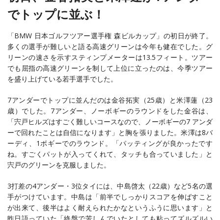
でトップに並ぶ！
「BMW 日本ゴルフツアー選手権 森ビルカップ」の初日が終了。
多くの選手が難しいと語る高速グリーンは今年も健在でした。グ
リーンの速さを示すスティンプメーターは13.5フィート。ツアー
でも屈指の高速グリーンを制して上位に立ったのは、今季ツアー
を盛り上げている若手選手でした。
7アンダーでトップに並んだのは金谷拓実（25歳）と米澤蓮（23
歳）でした。7アンダー、ノーボギーのラウンドをした金谷は、
「宍戸ヒルズはすごく難しいコースなので、ノーボギーの7 アンダ
ーで回れたことは自信になります」と胸を張りました。米澤は8バ
ーディ、1ボギーでのラウンド。「パッティングが良かったです
ね。すごくパットが入ってくれて、タッチも合っていました」と
宍戸のグリーンを克服しました。
3打差の4アンダー・3位タイには、中島啓太（22歳）など5名の選
手がつけています。中島は「前半でしっかりスコアを伸ばすこと
が出来て、後半はよく耐えられたかなというふうに思います」と
昨日語っていた「終盤で苦しんでいたとしても粘ってズルズルい