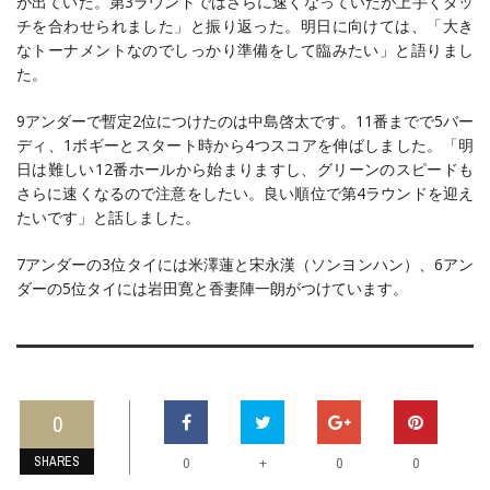
が出ていた。第3ラウンドではさらに速くなっていたが上手くタッ
チを合わせられました」と振り返った。明日に向けては、「大き
なトーナメントなのでしっかり準備をして臨みたい」と語りまし
た。
9アンダーで暫定2位につけたのは中島啓太です。11番までで5バー
ディ、1ボギーとスタート時から4つスコアを伸ばしました。「明
日は難しい12番ホールから始まりますし、グリーンのスピードも
さらに速くなるので注意をしたい。良い順位で第4ラウンドを迎え
たいです」と話しました。
7アンダーの3位タイには米澤蓮と宋永漢（ソンヨンハン）、6アン
ダーの5位タイには岩田寛と香妻陣一朗がつけています。
0
SHARES
+
0
0
0