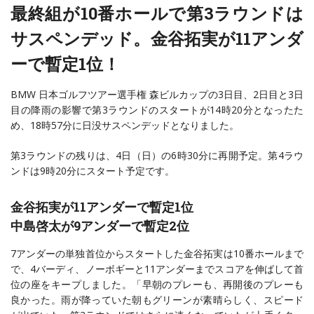
最終組が10番ホールで第3ラウンドは
サスペンデッド。金谷拓実が11アンダ
ーで暫定1位！
BMW 日本ゴルフツアー選手権 森ビルカップの3日目、2日目と3日
目の降雨の影響で第3ラウンドのスタートが14時20分となったた
め、18時57分に日没サスペンデッドとなりました。
第3ラウンドの残りは、4日（日）の6時30分に再開予定。第4ラウ
ンドは9時20分にスタート予定です。
金谷拓実が
11
アンダーで暫定1
位
中島啓太
が
9
アンダーで暫定
2
位
7アンダーの単独首位からスタートした金谷拓実は10番ホールまで
で、4バーディ、ノーボギーと11アンダーまでスコアを伸ばして首
位の座をキープしました。「早朝のプレーも、再開後のプレーも
良かった。雨が降っていた朝もグリーンが素晴らしく、スピード