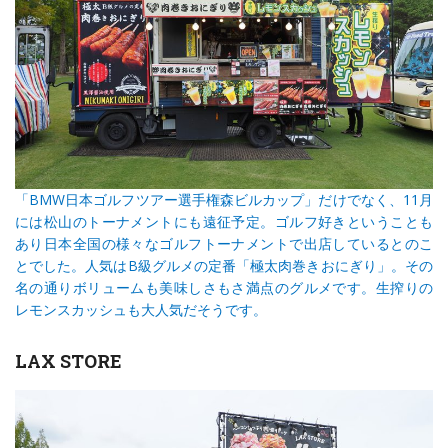
「BMW日本ゴルフツアー選手権森ビルカップ」だけでなく、11月
には松山のトーナメントにも遠征予定。ゴルフ好きということも
あり日本全国の様々なゴルフトーナメントで出店しているとのこ
とでした。人気はB級グルメの定番「極太肉巻きおにぎり」。その
名の通りボリュームも美味しさもさ満点のグルメです。生搾りの
レモンスカッシュも大人気だそうです。
LAX STORE