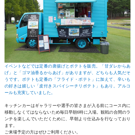
イベントなどでは定番の唐揚げとポテトを販売。「甘ダレからあ
げ」と「ゴマ油香るからあげ」がありますが、どちらも人気だそ
うです。ポテトも定番の「フライド・ポテト」に加えて、辛いも
の好きは嬉しい「皮付きスパイシーチリポテト」もあり。アルコ
ールも充実していました。
キッチンカーはギャラリーや選手の皆さまが入る前にコース内に
移動しなくてはならないため毎日早朝6時に入場。観戦の合間のラ
ンチを楽しんでいただくために、早朝より仕込みを行なっており
ます。
ご来場予定の方はぜひご利用ください。