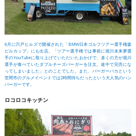
6月に宍戸ヒルズで開催された「BMW日本ゴルフツアー選手権森
ビルカップ」にも出店。「ツアー選手権では事前に堀川未来夢選
手のYouTubeに取り上げていただいたおかげで、多くの方が堀川
選手が食べていたダブルチーズバーガーを注文。途中で完売にな
ってしまいました」とのことでした。また、バーガーバカという
笠間市のグルメイベントでは2時間待ちだったという大人気のハン
バーガーです。
ロコロコキッチン