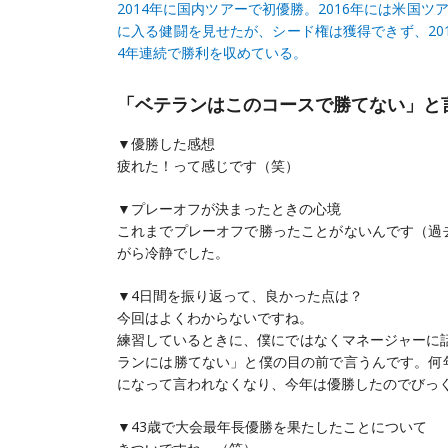
2014年に国内ツアーで初優勝。2016年には米国
に入る健闘を見せたが、シード権は獲得できず、201
4年連続で勝利を収めている。
「ベテランはこのコースで勝てない」と
▼優勝した感想
疲れた！って感じです（笑）
▼プレーオフが決まったときの心境
これまでプレーオフで勝ったことがないんです（過
がら冷静でした。
▼4日間を振り返って、良かった点は？
今回はよくわからないですね。
練習しているときに、僕にではなくマネージャーに
ランには勝てない」と僕の目の前で言うんです。何
になって言われなくなり、今年は優勝したのでびっ
▼43歳で大会最年長優勝を果たしたことについて