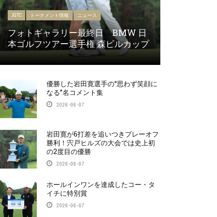
JGTC
トーナメント情報
ニュース
フォトギャラリー最終日 BMW 日
本ゴルフツアー選手権 森ビルカップ
優勝した岩田寛選手の“思わず笑顔に
なる”名コメント集
2026-06-07
岩田寛が6打差を追いつきプレーオフ
勝利！宍戸ヒルズの大会では史上初
の2度目の優勝
2026-06-07
ホールインワンを達成したコー・タ
イチに特別賞
2026-06-07