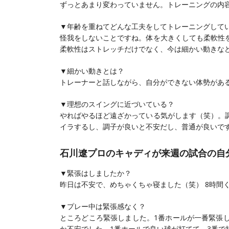
ずっとあまり変わっていません。トレーニングの内
▼年齢を重ねてどんな工夫をしてトレーニングして
怪我をしないことですね。体を大きくしても柔軟性
柔軟性はストレッチだけでなく、今は細かい動きな
▼細かい動きとは？
トレーナーと話しながら、自分ができない体勢があ
▼理想のスイングに近づいている？
やればやるほど遠ざかっている気がします（笑）。
イラするし、調子が良いと不安だし、普通が良いで
石川遼プロのキャディが来週の試合の自
▼緊張はしましたか？
昨日は不安で、めちゃくちゃ寝ました（笑） 8時間
▼プレー中は緊張感なく？
ところどころ緊張しました。1番ホールが一番緊張
か不安でした。1番ホールで良い球が打てて、3番で