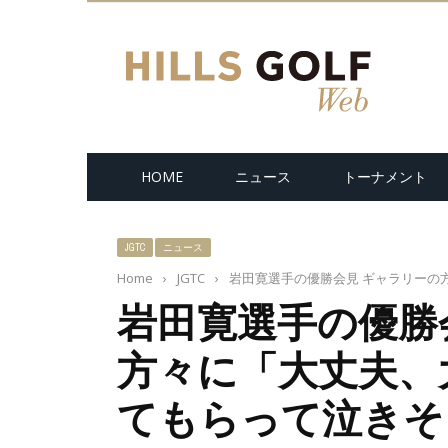
HOME
ニュース
トーナメント
JGTC
ニュース
Home
›
JGTC
›
岩田寛選手の優勝会見 ギャラリーの
岩田寛選手の優勝
方々に「大丈夫、
てもらって泣きそ