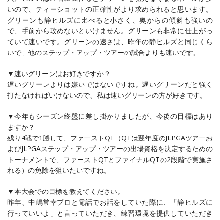
いので、ティーショットの正確性がより求められると思います。
グリーンも静ヒルズに比べると小さく、奥からの傾斜も強いの
で、手前から攻めないといけません。グリーンも非常に仕上がっ
ていて速いです。グリーンの速さは、昨年の静ヒルズと同じくら
いで、他のステップ・アップ・ツアーの試合よりも速いです。
▼速いグリーンはお好きですか？
遅いグリーンよりは嫌いではないですね。遅いグリーンだと強く
打たなければいけないので、私は速いグリーンの方が好きです。
▼今年もシーズン終盤に差し掛かりましたが、今後の目標はあり
ますか？
残り4戦で1勝して、ファーストQT（QTは翌年度のJLPGAツアーお
よびJLPGAステップ・アップ・ツアーの出場資格を決定するための
トーナメントで、ファーストQTとファイナルQTの2段階で実施さ
れる）の免除を狙いたいですね。
▼本大会での目標を教えてください。
昨年、中嶋常幸プロと電話でお話をしていた際に、「静ヒルズに
行っていいよ」と言っていただき、練習環境を提供していただき