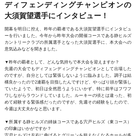
ディフェンディングチャンピオンの
大須賀望選手にインタビュー！
開幕を明日に控え、昨年の覇者である大須賀望選手にインタビュ
ーを行いました。今年から昨年大会の開催コースである静ヒルズ
カントリークラブの所属選手となった大須賀選手に、本大会への
意気込みなどを聞きました。
▼昨年の覇者として、どんな気持ちで本大会を迎えますか？
先週の大会でもディフェンディングチャンピオンとして出場した
のですが、自分としては緊張しないように臨みました。調子は結
構良かったので2連覇を目指したんですけど、やっぱり頭が緊張し
ていたようで、初日は全然思うようにいかず、特に前半はフワフ
ワしながらラウンドしていました。ルーキーの頃とは違った、初
めて経験する緊張感だったのですが、先週その経験をしたので、
今週は大丈夫かなと思います。
▼所属する静ヒルズの姉妹コースである宍戸ヒルズ（東コース）
の印象はいかがですか？
宍戸ヒルズは左右に曲げるとグリーンを狙えなくなるホールが多