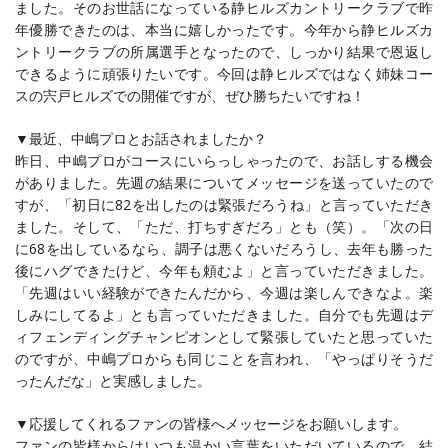
ました。そのお世話になっている静ヒルズカントリークラブで昨
年優勝できたのは、本当に嬉しかったです。今年から静ヒルズカ
ントリークラブの所属選手となったので、しっかり結果で恩返し
できるように頑張りたいです。今回は静ヒルズではなく姉妹コー
スの宍戸ヒルズでの開催ですが、ぜひ勝ちたいですね！
▼最近、中嶋プロとお話されましたか？
昨日、中嶋プロがコースにいらっしゃったので、お話しする機会
がありました。先週の結果についてメッセージを送っていたので
すが、「初日に82を出したのは緊張だろうね」と言っていただき
ました。そして、「ただ、打ちすぎだろ」とも（笑）。「次の日
に68を出しているなら、調子は悪くないだろうし、去年も勝った
後にハグできたけど、今年も頼むよ」と言っていただきました。
「先週はいい経験ができたんだから、今週は楽しんできなよ。楽
しみにしてるよ」とも言っていただきました。自分でも先週はデ
ィフェンディングチャンピオンとして緊張していたと思っていた
のですが、中嶋プロからも同じことを言われ、「やっぱりそうだ
ったんだな」と実感しました。
▼応援してくれるファンの皆様へメッセージをお願いします。
ファンの皆様からはいつも温かい言葉をいただいているので、結