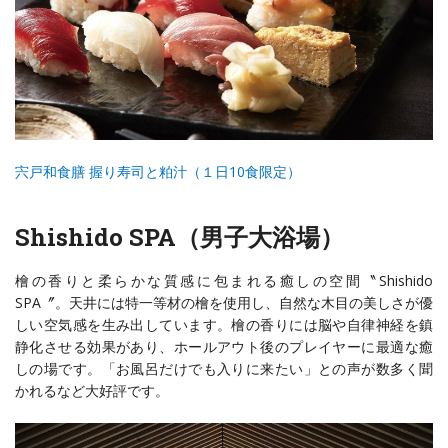
宍戸和食膳 握り寿司と粕汁（１日
10
食限定）
Shishido SPA（男子大浴場）
檜の香りと柔らかな質感に包まれる癒しの空間〝Shishido
SPA〞。天井には特一等材の檜を使用し、自然な木目の美しさが優
しい空気感を生み出しています。檜の香りには脳や自律神経を鎮
静化させる効果があり、ホールアウト後のプレイヤーに最適な癒
しの場です。「お風呂だけでも入りに来たい」との声が数多く聞
かれるなど大好評です。