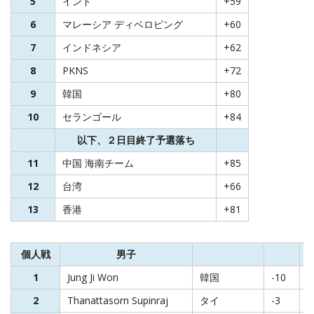
5
インド
+59
6
マレーシア ディベロピング
+60
7
インドネシア
+62
8
PKNS
+72
9
韓国
+80
10
セランゴール
+84
以下、２日目終了予選落ち
11
中国 海南チーム
+85
12
台湾
+66
13
香港
+81
個人戦
男子
1
Jung Ji Won
韓国
-10
6
2
Thanattasorn Supinraj
タイ
-3
7