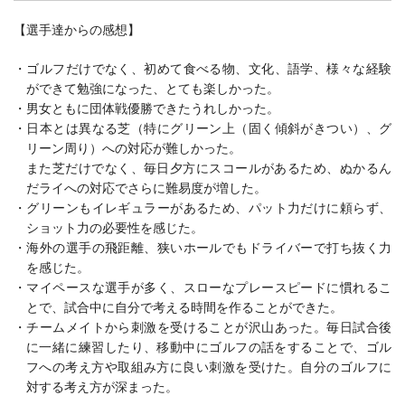
【選手達からの感想】
・ゴルフだけでなく、初めて食べる物、文化、語学、様々な経験
ができて勉強になった、とても楽しかった。
・男女ともに団体戦優勝できたうれしかった。
・日本とは異なる芝（特にグリーン上（固く傾斜がきつい）、グ
リーン周り）への対応が難しかった。
また芝だけでなく、毎日夕方にスコールがあるため、ぬかるん
だライへの対応でさらに難易度が増した。
・グリーンもイレギュラーがあるため、パット力だけに頼らず、
ショット力の必要性を感じた。
・海外の選手の飛距離、狭いホールでもドライバーで打ち抜く力
を感じた。
・マイペースな選手が多く、スローなプレースピードに慣れるこ
とで、試合中に自分で考える時間を作ることができた。
・チームメイトから刺激を受けることが沢山あった。毎日試合後
に一緒に練習したり、移動中にゴルフの話をすることで、ゴル
フへの考え方や取組み方に良い刺激を受けた。自分のゴルフに
対する考え方が深まった。