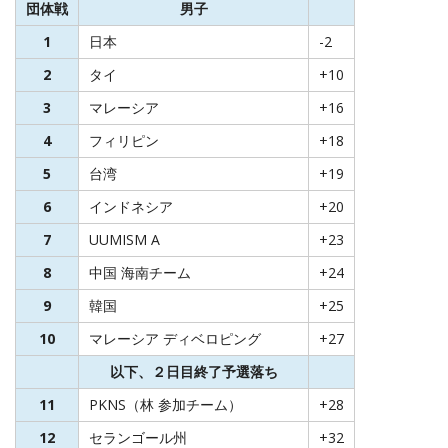
団体戦
男子
1
日本
-2
2
タイ
+10
3
マレーシア
+16
4
フィリピン
+18
5
台湾
+19
6
インドネシア
+20
7
UUMISM A
+23
8
中国 海南チーム
+24
9
韓国
+25
10
マレーシア ディベロピング
+27
以下、２日目終了予選落ち
11
PKNS（林 参加チーム）
+28
12
セランゴール州
+32