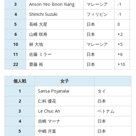
3
Anson Yeo Boon Xiang
マレーシア
-1
7
4
Shinichi Suzuki
フィリピン
-1
7
5
⾧崎 大星
日本
0
7
6
山﨑 咲寿
日本
+2
7
10
林 大地
マレーシア
+5
7
11
佐藤 ミラー
日本
+6
7
22
齋藤 裕
日本
+10
8
個人戦
女子
1
Sarisa Pojanalai
タイ
2
仁科 優花
日本
3
Le Chuc An
ベトナム
4
吉崎 マーナ
日本
5
中嶋 月葉
日本