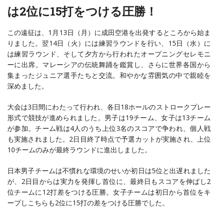
は2位に15打をつける圧勝！
この遠征は、1月13日（月）に成田空港を出発するところから始ま
りました。翌14日（火）には練習ラウンドを行い、15日（水）に
は練習ラウンド、そして夕方から行われたオープニングセレモニ
ーに出席。マレーシアの伝統舞踊を鑑賞し、さらに世界各国から
集まったジュニア選手たちと交流。和やかな雰囲気の中で親睦を
深めました。
大会は3日間にわたって行われ、各日18ホールのストロークプレー
形式で競技が進められました。男子は19チーム、女子は13チーム
が参加。チーム戦は4人のうち上位3名のスコアで争われ、個人戦
も実施されました。2日目終了時点で予選カットが実施され、上位
10チームのみが最終ラウンドに進出しました。
日本男子チームは不慣れな環境のせいか初日は5位と出遅れました
が、2日目からは実力を発揮し首位に、最終日もスコアを伸ばし2
位チームに12打差をつける圧勝。女子チームは初日から首位をキ
ープしこちらも2位に15打の差をつける圧勝でした。