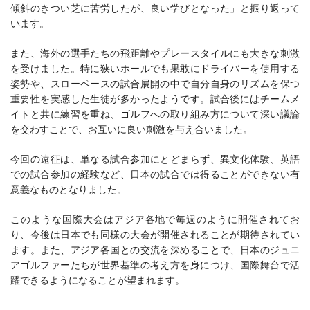
傾斜のきつい芝に苦労したが、良い学びとなった」と振り返って
います。
また、海外の選手たちの飛距離やプレースタイルにも大きな刺激
を受けました。特に狭いホールでも果敢にドライバーを使用する
姿勢や、スローペースの試合展開の中で自分自身のリズムを保つ
重要性を実感した生徒が多かったようです。試合後にはチームメ
イトと共に練習を重ね、ゴルフへの取り組み方について深い議論
を交わすことで、お互いに良い刺激を与え合いました。
今回の遠征は、単なる試合参加にとどまらず、異文化体験、英語
での試合参加の経験など、日本の試合では得ることができない有
意義なものとなりました。
このような国際大会はアジア各地で毎週のように開催されてお
り、今後は日本でも同様の大会が開催されることが期待されてい
ます。また、アジア各国との交流を深めることで、日本のジュニ
アゴルファーたちが世界基準の考え方を身につけ、国際舞台で活
躍できるようになることが望まれます。