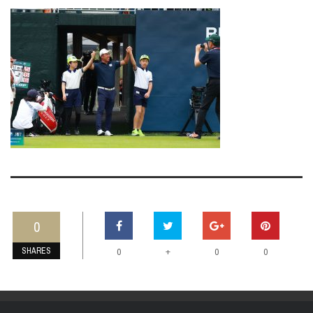
0
SHARES
+
0
0
0