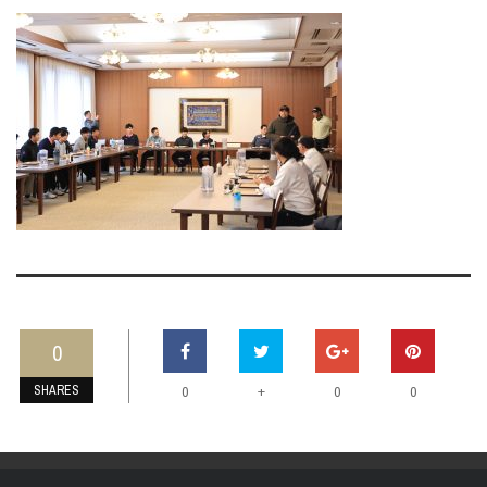
0
SHARES
+
0
0
0