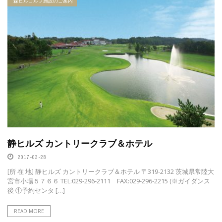
森ビルゴルフ施設のご案内
静ヒルズ カントリークラブ＆ホテル
2017-03-28
[所 在 地] 静ヒルズ カントリークラブ＆ホテル 〒319-2132 茨城県常陸大
宮市小場５７６６ TEL:029-296-2111 FAX:029-296-2215 (※ガイダンス
後 ①予約センタ […]
READ MORE