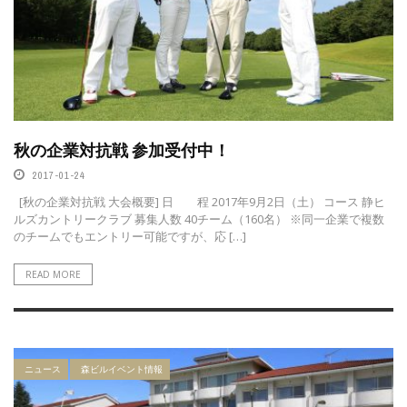
秋の企業対抗戦 参加受付中！
2017-01-24
[秋の企業対抗戦 大会概要] 日 程 2017年9月2日（土） コース 静ヒ
ルズカントリークラブ 募集人数 40チーム（160名） ※同一企業で複数
のチームでもエントリー可能ですが、応 […]
READ MORE
ニュース
森ビルイベント情報