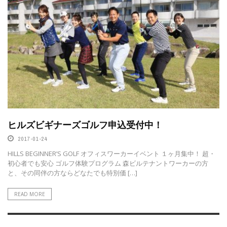
ヒルズビギナーズゴルフ申込受付中！
2017-01-24
HILLS BEGINNER’S GOLF オフィスワーカーイベント １ヶ月集中！ 超・
初心者でも安心 ゴルフ体験プログラム 森ビルテナントワーカーの方
と、その同伴の方ならどなたでも特別価 […]
READ MORE