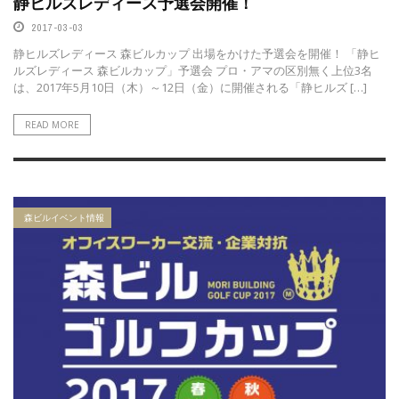
静ヒルズレディース予選会開催！
2017-03-03
静ヒルズレディース 森ビルカップ 出場をかけた予選会を開催！ 「静ヒ
ルズレディース 森ビルカップ」予選会 プロ・アマの区別無く上位3名
は、2017年5月10日（木）～12日（金）に開催される「静ヒルズ […]
READ MORE
森ビルイベント情報