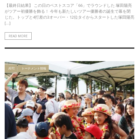
【最終日結果】 この日のベストスコア「66」でラウンドした 塚田陽亮
がツアー初優勝を飾る！ 今年も新たしいツアー優勝者の誕生で幕を閉
じた。トップと4打差の3オーバー・12位タイからスタートした塚田陽亮
[…]
READ MORE
JGTC
トーナメント情報