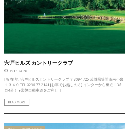
宍戸ヒルズ カントリークラブ
2017-03-28
[所 在 地] 宍戸ヒルズカントリークラブ 〒309-1725 茨城県笠間市南小泉
１３４０ TEL 0296-77-2141 [お車でお越しの方] インターから至近！3キ
ロ4分！ ●常磐自動車道をご利 […]
READ MORE