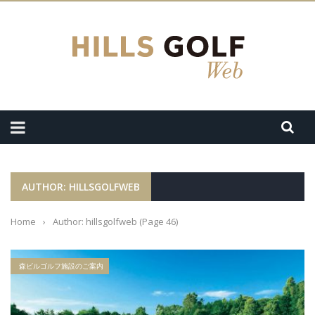
AUTHOR: HILLSGOLFWEB
Home
›
Author: hillsgolfweb
(Page 46)
森ビルゴルフ施設のご案内