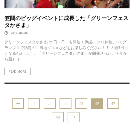
笠間のビッグイベントに成長した「グリーンフェス
タかさま」
2016-06-05
グリーンフェスタかさまは5日（日）も開催！ 陶芸ロクロ体験、B１グ
ランプリで話題のご当地グルメなどをお楽しみください！！ 大会3日目
となる4日（土）、「グリーンフェスタかさま」が開催された。今年か
ら新 […]
READ MORE
1
…
44
45
46
47
48