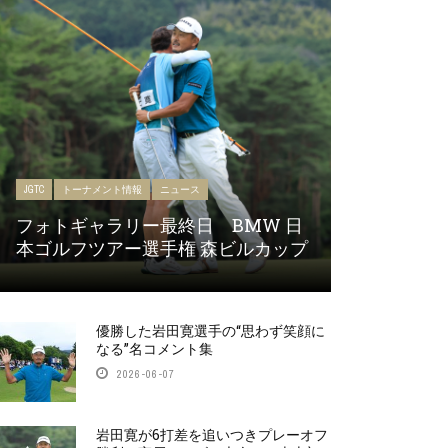
JGTC
トーナメント情報
ニュース
フォトギャラリー最終日 BMW 日
本ゴルフツアー選手権 森ビルカップ
優勝した岩田寛選手の“思わず笑顔に
なる”名コメント集
2026-06-07
岩田寛が6打差を追いつきプレーオフ