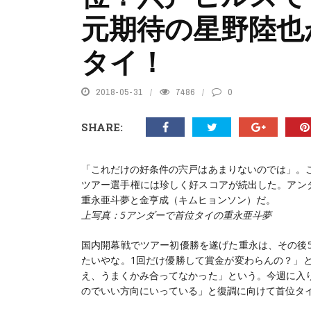
元期待の星野陸也
タイ！
2018-05-31
7486
0
SHARE:
「これだけの好条件の宍戸はあまりないのでは」。
ツアー選手権には珍しく好スコアが続出した。アンダ
重永亜斗夢と金亨成（キムヒョンソン）だ。
上写真：5アンダーで首位タイの重永亜斗夢
国内開幕戦でツアー初優勝を遂げた重永は、その後
たいやな。1回だけ優勝して賞金が変わらんの？」
え、うまくかみ合ってなかった」という。今週に入
のでいい方向にいっている」と復調に向けて首位タ