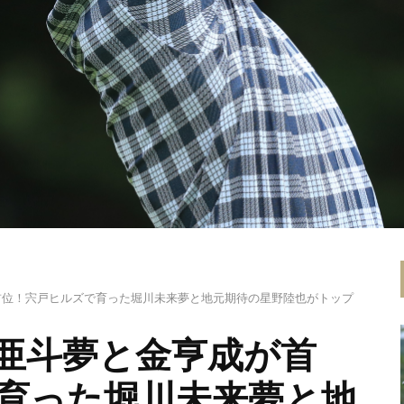
首位！宍戸ヒルズで育った堀川未来夢と地元期待の星野陸也がトップ
亜斗夢と金亨成が首
育った堀川未来夢と地