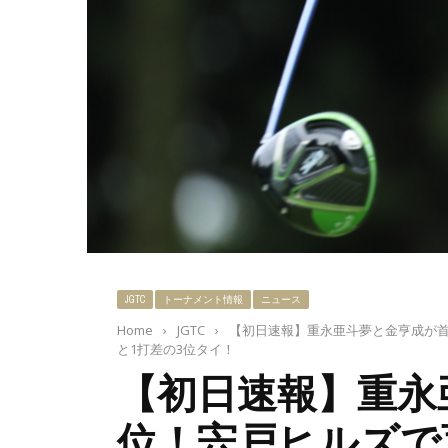
JGTC
トーナメント情報
ニュース
Home
›
JGTC
›
【初日速報】重永亜斗夢と金亨成が
と1打差の3位タイ！
【初日速報】重永
位！宍戸ヒルズで